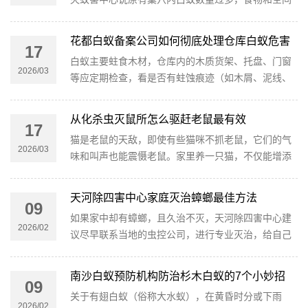
不足时，繁殖蚁就会借助翅膀飞出老巢，开启“分家之
旅”。
花都白蚁备案公司如何彻底处理仓库白蚁危害
17
白蚁主要蛀食木材，仓库内的木质货架、托盘、门窗
2026/03
等应定期检查，看是否有蛀蚀痕迹（如木屑、泥线、
蚁路等）。发现可疑迹象时，及时处理或更换受损材
料。
从化杀虫灭鼠所怎么驱赶老鼠最有效
17
猫是老鼠的天敌，即使有些猫咪不抓老鼠，它们的气
2026/03
味和叫声也能震慑老鼠。家里养一只猫，不仅能增添
乐趣，还能起到长期驱鼠的效果，不过要注意定期给
猫咪驱虫，避免携带病菌。
天河除四害中心家庭灭治蟑螂最佳方法
09
如果家中却有蟑螂，且久治不灭，天河除四害中心建
2026/02
议尽早联系当地的虫控公司，进行专业灭治，给自己
营造一个良好的居住环境，确保安全、健康！
南沙白蚁预防机构防治杉木白蚁的7个小妙招
09
关于有翅白蚁（俗称大水蚁），在黄昏时分或下雨
2026/02