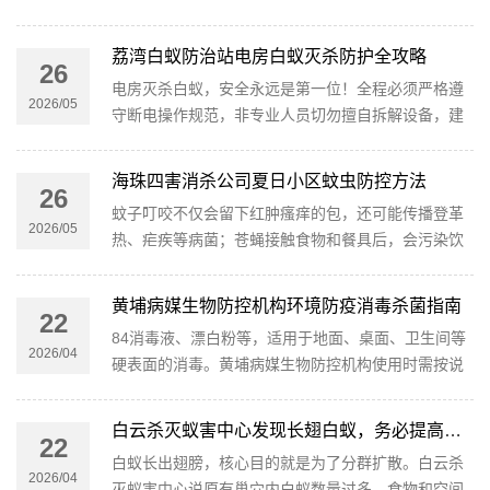
心、地板蛀坏、墙体藏蚁道，破坏力极强。选择一家
专业靠谱的灭白蚁公司，是高效解决蚁害的关键。
荔湾白蚁防治站电房白蚁灭杀防护全攻略
26
电房灭杀白蚁，安全永远是第一位！全程必须严格遵
2026/05
守断电操作规范，非专业人员切勿擅自拆解设备，建
议优先联系有资质的白蚁防治团队，以下方法供参考
或配合专业人员使用。
海珠四害消杀公司夏日小区蚊虫防控方法
26
蚊子叮咬不仅会留下红肿瘙痒的包，还可能传播登革
2026/05
热、疟疾等病菌；苍蝇接触食物和餐具后，会污染饮
食环境，诱发肠胃不适等问题。尤其是家里有老人、
小孩的业主，更要警惕蚊蝇带来的健康隐患。
黄埔病媒生物防控机构环境防疫消毒杀菌指南
22
84消毒液、漂白粉等，适用于地面、桌面、卫生间等
2026/04
硬表面的消毒。黄埔病媒生物防控机构使用时需按说
明书比例稀释（通常为1:100），喷洒或擦拭后保持湿
润10分钟以上，再用清水擦拭干净。
白云杀灭蚁害中心发现长翅白蚁，务必提高警惕！
22
白蚁长出翅膀，核心目的就是为了分群扩散。白云杀
2026/04
灭蚁害中心说原有巢穴内白蚁数量过多，食物和空间