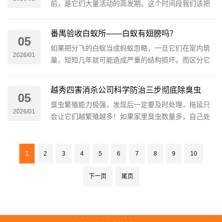
前，是它们大量活动的高发期。这个时间段我们该把
门窗都打开（或打开窗纱），避免它们进入室内。
番禺验收白蚁所——白蚁有翅膀吗？
05
如果把分飞的白蚁当成蚂蚁忽略，一旦它们在室内筑
2026/01
巢，短短几年就可能造成严重的结构损坏。而区分它
们的关键，记住“等长翅+无细腰+念珠触角”就是白
蚁，“不等长翅+细腰+膝状触角”才是蚂蚁。
越秀四害消杀公司科学防治三步彻底除臭虫
05
臭虫繁殖能力极强，发现后一定要及时处理，拖延只
2026/01
会让它们越繁殖越多！如果家里臭虫数量多，自己处
理不了，越秀四害消杀公司建议找专业消杀团队，彻
底根治更放心。
1
2
3
4
5
6
7
8
9
10
下一页
尾页