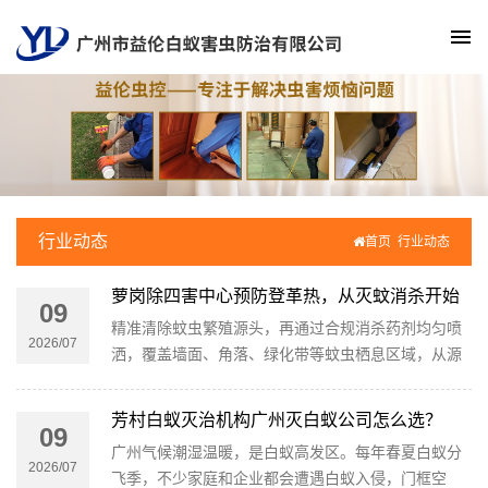
行业动态
首页
行业动态
萝岗除四害中心预防登革热，从灭蚊消杀开始
09
精准清除蚊虫繁殖源头，再通过合规消杀药剂均匀喷
2026/07
洒，覆盖墙面、角落、绿化带等蚊虫栖息区域，从源
头阻断登革热传播途径，高效、安全、彻底消灭蚊虫
隐患。
芳村白蚁灭治机构广州灭白蚁公司怎么选？
09
广州气候潮湿温暖，是白蚁高发区。每年春夏白蚁分
2026/07
飞季，不少家庭和企业都会遭遇白蚁入侵，门框空