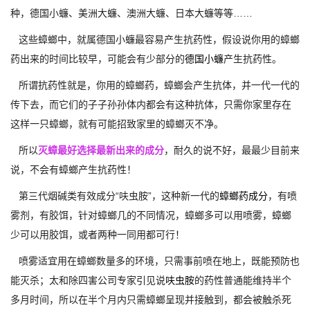
种，德国小蠊、美洲大蠊、澳洲大蠊、日本大蠊等等……
这些蟑螂中，就属德国小蠊最容易产生抗药性，假设说你用的蟑螂
药出来的时间比较早，可能会有少部分的
德国小蠊
产生抗药性。
所谓抗药性就是，你用的蟑螂药，蟑螂会产生抗体，并一代一代的
传下去，而它们的子子孙孙体内都会有这种抗体，只需你家里存在
这样一只蟑螂，就有可能招致家里的蟑螂灭不净。
所以
灭蟑最好选择最新出来的成分
，耐久的说不好，最最少目前来
说，不会有蟑螂产生抗药性！
第三代烟碱类有效成分“呋虫胺”，这种新一代的
蟑螂药成分
，有喷
雾剂，有胶饵，针对蟑螂几的不同情况，蟑螂多可以用喷雾，蟑螂
少可以用胶饵，或者两种一同用都可行！
喷雾适宜用在蟑螂数量多的环境，只需事前喷在地上，既能预防也
能灭杀；太和除四害公司专家引见说
呋虫胺
的药性普通能维持半个
多月时间，所以在半个月内只需蟑螂呈现并接触到，都会被触杀死