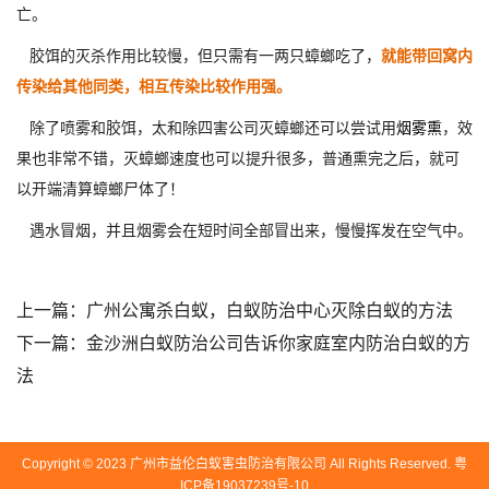
亡。
胶饵的灭杀作用比较慢，但只需有一两只蟑螂吃了，
就能带回窝内
传染给其他同类，相互传染比较作用强。
除了喷雾和胶饵，太和除四害公司灭蟑螂还可以尝试用
烟雾熏
，效
果也非常不错，灭蟑螂速度也可以提升很多，普通熏完之后，就可
以开端清算蟑螂尸体了！
遇水冒烟，并且烟雾会在短时间全部冒出来，慢慢挥发在空气中。
上一篇：
广州公寓杀白蚁，白蚁防治中心灭除白蚁的方法
下一篇：
金沙洲白蚁防治公司告诉你家庭室内防治白蚁的方
法
Copyright © 2023 广州市益伦白蚁害虫防治有限公司 All Rights Reserved.
粤
ICP备19037239号-10